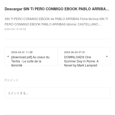
Descargar SIN TI PERO CONMIGO EBOOK PABLO ARRIBAS Gratis - EPUB, PDF y MOBI
SIN TI PERO CONMIGO EBOOK de PABLO ARRIBAS Ficha técnica SIN TI
PERO CONMIGO EBOOK PABLO ARRIBAS Idioma: CASTELLANO ...
2024.05.12 05:52
2024.04.21 11:38
2024.04.20 07:31
[download pdf] Au coeur du
DOWNLOADS One
Tantra - Le culte de la
Summer Day in Rome: A
féminité
Novel by Mark Lamprell
0
コメント